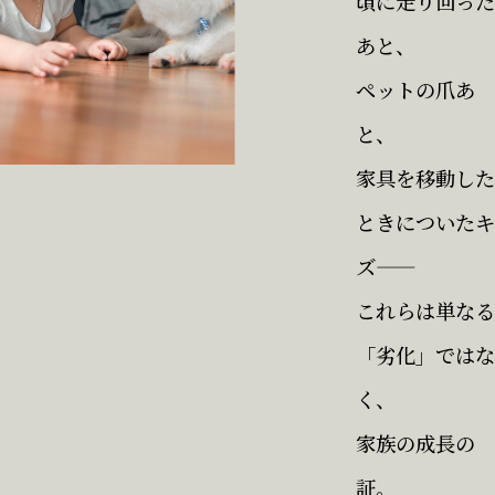
頃に走り回った
あと、
ペットの爪あ
と、
家具を移動した
ときについたキ
ズ——
これらは単なる
「劣化」ではな
く、
家族の成長の
証。