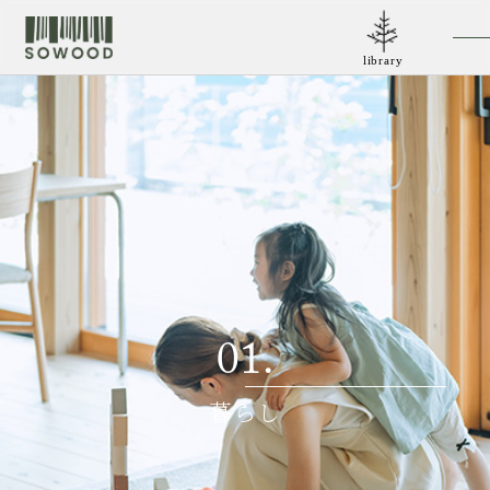
library
01.
暮らし
02.
特長と性能
03.
セレクション
04.
SOWOODの想い
05.
ライブラリー
06.
お知らせ
07.
お問合せ
08.
お近くの施工店
01.
暮らし
メンバー工務店募集
運営事務局