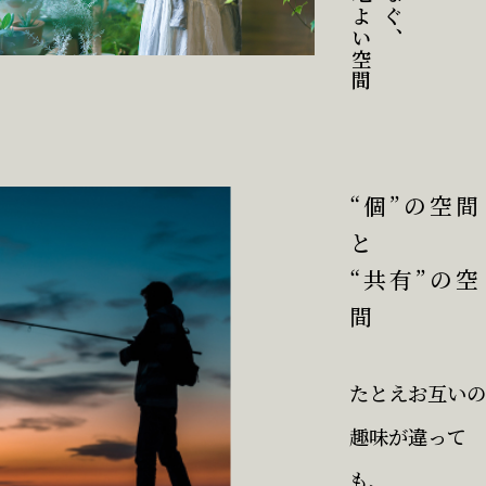
“個”の空間
と
“共有”の空
間
たとえお互いの
趣味が違って
も、